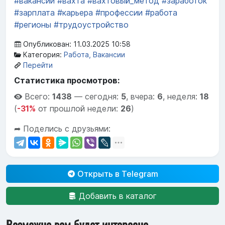
#вакансии
#вахта
#вахтовый_метод
#заработок
#зарплата
#карьера
#профессии
#работа
#регионы
#трудоустройство
Опубликован: 11.03.2025 10:58
Категория:
Работа, Вакансии
Перейти
Статистика просмотров:
Всего:
1438
—
сегодня:
5
,
вчера:
6
,
неделя:
18
(
-31%
от прошлой недели:
26
)
➦ Поделись с друзьями:
Открыть в Telegram
Добавить в каталог
Возможно вам будет интересно