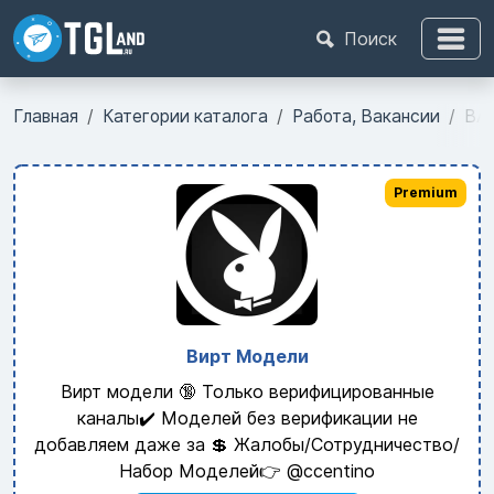
Поиск
Главная
Категории каталога
Работа, Вакансии
ВА
Premium
Вирт Модели
Вирт модели 🔞 Только верифицированные
каналы✔️ Моделей без верификации не
добавляем даже за 💲 Жалобы/Сотрудничество/
Набор Моделей👉 @ccentino