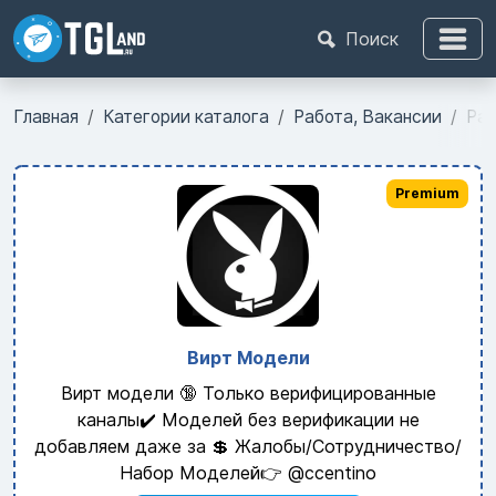
Поиск
Главная
Категории каталога
Работа, Вакансии
Раб
Premium
Вирт Модели
Вирт модели 🔞 Только верифицированные
каналы✔️ Моделей без верификации не
добавляем даже за 💲 Жалобы/Сотрудничество/
Набор Моделей👉 @ccentino