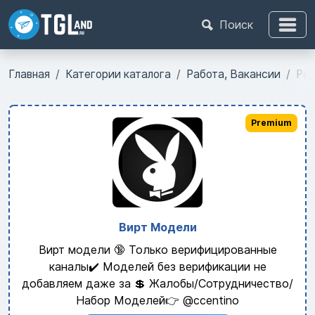
Поиск
Главная
Категории каталога
Работа, Вакансии
Раб
Premium
Вирт Модели
Вирт модели 🔞 Только верифицированные
каналы✔️ Моделей без верификации не
добавляем даже за 💲 Жалобы/Сотрудничество/
Набор Моделей👉 @ccentino