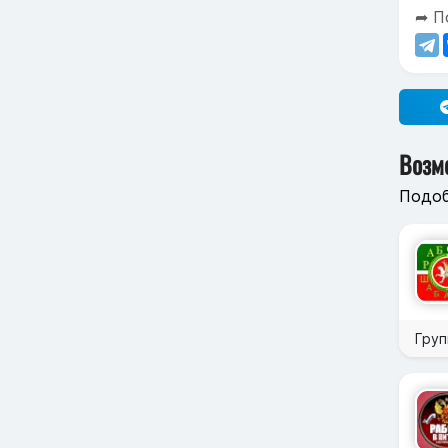
➦ П
Возм
Подоб
Груп