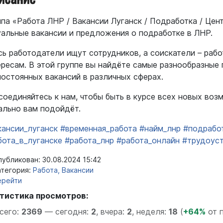
ппа «Работа ЛНР / Вакансии Луганск / Подработка / Цен
уальные вакансии и предложения о подработке в ЛНР.
сь работодатели ищут сотрудников, а соискатели – раб
ересам. В этой группе вы найдёте самые разнообразные
постоянных вакансий в различных сферах.
соединяйтесь к нам, чтобы быть в курсе всех новых воз
ально вам подойдёт.
кансии_луганск
#временная_работа
#найм_лнр
#подрабо
бота_в_луганске
#работа_лнр
#работа_онлайн
#трудоус
убликован: 30.08.2024 15:42
тегория:
Работа, Вакансии
ерейти
тистика просмотров:
сего:
2369
—
сегодня:
2
,
вчера:
2
,
неделя:
18
(
+64%
от 