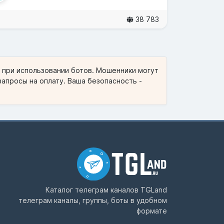
38 783
и при использовании ботов. Мошенники могут
запросы на оплату. Ваша безопасность -
Каталог телеграм каналов
TGLand
телеграм каналы, группы, боты в удобном
формате