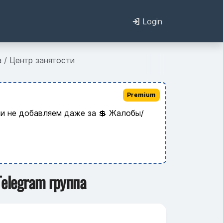
Login
 / Центр занятости
Premium
и не добавляем даже за 💲 Жалобы/
Telegram группа