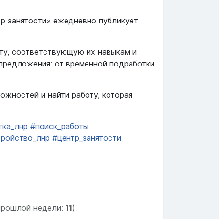
тр занятости» ежедневно публикует
оту, соответствующую их навыкам и
 предложения: от временной подработки
можностей и найти работу, которая
тка_лнр
#поиск_работы
тройство_лнр
#центр_занятости
прошлой недели:
11
)