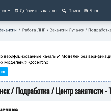
алог
Добавить в каталог
Поиск
Блог
Вакансии
Работа ЛНР / Вакансии Луганск / Подработка
ко верифицированные каналы✔️ Моделей без верификаци
ор Моделей👉 @ccentino
ram
ск / Подработка / Центр занятости - 
исание