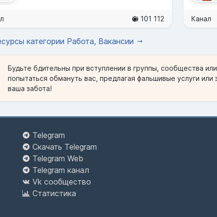
л
101 112
Канал
есурсы категории Работа, Вакансии
Будьте бдительны при вступлении в группы, сообщества ил
попытаться обмануть вас, предлагая фальшивые услуги или 
ваша забота!
Telegram
Скачать Telegram
Telegram Web
Telegram канал
Vk сообщество
Статистика