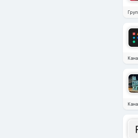
Груп
Кан
Кана