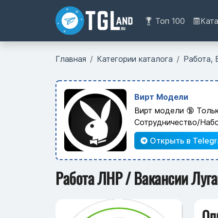
Топ 100
Кат
Главная
Категории каталога
Работа, 
Вирт Модели
Вирт модели 🔞 Толь
Сотрудничество/Наб
Открыть в Teleg
Работа ЛНР / Вакансии Луган
Оп