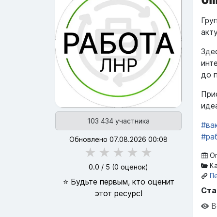
Гру
акт
Зде
инт
до 
При
иде
103 434 участника
#ва
#ра
Обновлено 07.08.2026 00:08
★
★
★
★
★
Оп
Ка
0.0
/ 5 (
0
оценок)
П
⭐ Будьте первым, кто оценит
Ста
этот ресурс!
В