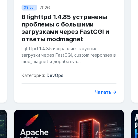
2026
09 Jul
В lighttpd 1.4.85 устранены
проблемы с большими
загрузками через FastCGI и
ответы modmagnet
lighttpd 1.4.85 исправляет крупные
загрузки через FastCGI, custom responses в
mod_magnet и дорабатыв...
Категория:
DevOps
Читать →