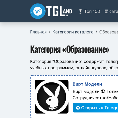
Топ 100
Кат
Главная
Категории каталога
Образов
Категория «Образование»
Категория "Образование" содержит телег
учебных программам, онлайн-курсах, обз
Вирт Модели
Вирт модели 🔞 Толь
Сотрудничество/Наб
Открыть в Teleg