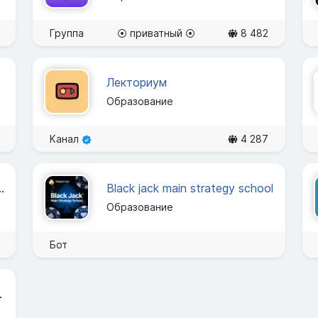
Группа
⦿ приватный ⦿
8 482
Лекториум
Образование
Канал
4 287
е и каникулы за рубежом
Black jack main strategy school
Образование
Бот
ыбельные