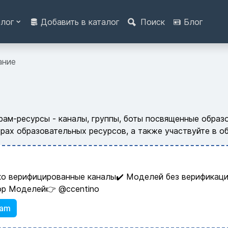
алог
Добавить в каталог
Поиск
Блог
ание
рам-ресурсы - каналы, группы, боты посвященные обра
орах образовательных ресурсов, а также участвуйте в 
ко верифицированные каналы✔️ Моделей без верификаци
ор Моделей👉 @ccentino
ram