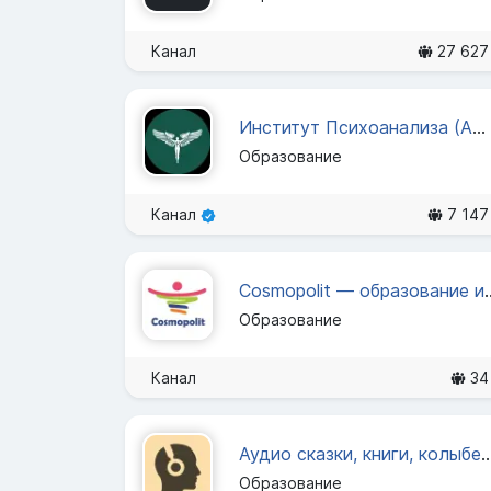
Канал
27 627
Институт Психоанализа (АНО ВО «ВЕИП»)
Образование
Канал
7 147
Cosmopolit — образовани
Образование
Канал
34
Аудио сказки, книги, кол
Образование