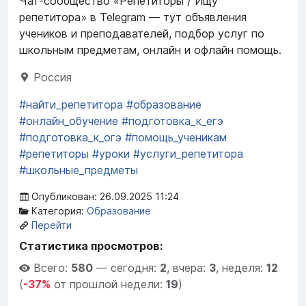
Чат-сообщество «Репетиторы / Ищу
репетитора» в Telegram — тут объявления
учеников и преподавателей, подбор услуг по
школьным предметам, онлайн и офлайн помощь.
Россия
#найти_репетитора
#образование
#онлайн_обучение
#подготовка_к_егэ
#подготовка_к_огэ
#помощь_ученикам
#репетиторы
#уроки
#услуги_репетитора
#школьные_предметы
Опубликован: 26.09.2025 11:24
Категория:
Образование
Перейти
Статистика просмотров:
Всего:
580
—
сегодня:
2
,
вчера:
3
,
неделя:
12
(
-37%
от прошлой недели:
19
)