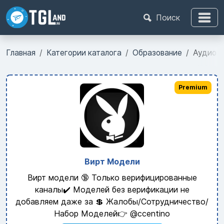
Поиск
Главная
Категории каталога
Образование
Аудио с
Premium
Вирт Модели
Вирт модели 🔞 Только верифицированные
каналы✔️ Моделей без верификации не
добавляем даже за 💲 Жалобы/Сотрудничество/
Набор Моделей👉 @ccentino