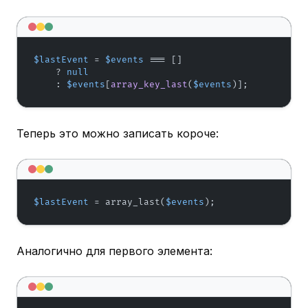
$lastEvent
 = 
$events
 === []

    ? 
null
    : 
$events
[
array_key_last
(
$events
)];
Теперь это можно записать короче:
$lastEvent
 = array_last(
$events
);
Аналогично для первого элемента: