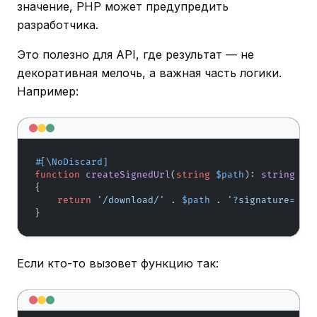
значение, PHP может предупредить
разработчика.
Это полезно для API, где результат — не
декоративная мелочь, а важная часть логики.
Например:
#[\NoDiscard
]
function
createSignedUrl
(
string
$path
): 
string
{

return
'/download/'
 . 
$path
 . 
'?signature=...
}
Если кто-то вызовет функцию так: