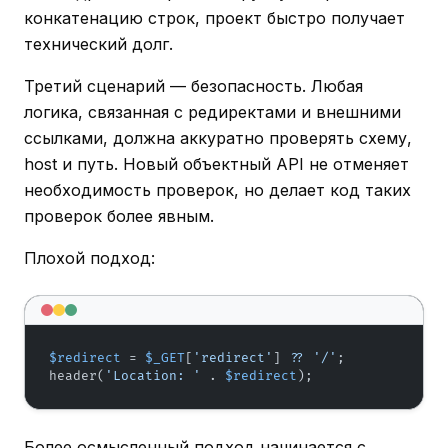
конкатенацию строк, проект быстро получает
технический долг.
Третий сценарий — безопасность. Любая
логика, связанная с редиректами и внешними
ссылками, должна аккуратно проверять схему,
host и путь. Новый объектный API не отменяет
необходимость проверок, но делает код таких
проверок более явным.
Плохой подход:
$redirect
 = 
$_GET
[
'redirect'
] 
??
'/'
;

header(
'Location: '
 . 
$redirect
);
Более осмысленный подход начинается с