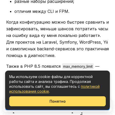
разные наборы расширений;
отличия между CLI и FPM.
Когда конфигурацию можно быстрее сравнить и
зафиксировать, меньше шансов потратить часы
на ошибку вида «у меня локально работает».
Для проектов на Laravel, Symfony, WordPress, Yii
и самописных backend-сервисов это практичная
помощь в диагностике.
Также в PHP 8.5 появился
—
max_memory_limit
директива, которая задаёт верхнюю границу
Мы используем cookie-файлы для корректной
для
. Это полезно в окружениях, где
memory_limit
работы сайта и анализа трафика. Продолжая
нужно не дать приложению или отдельному
использовать сайт, вы соглашаетесь с
политикой
использования cookie
.
скрипту поднять лимит памяти выше
допустимого уровня.
Понятно
Поделиться
Deprecated-изменения требуют