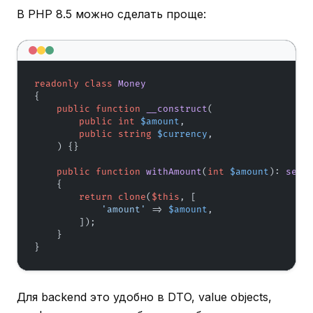
В PHP 8.5 можно сделать проще:
readonly
class
Money
{

public
function
__construct
(
public
int
$amount
,

public
string
$currency
,

) 
{}

public
function
withAmount
(
int
$amount
): 
self
{

return
clone
(
$this
, [

'amount'
 => 
$amount
,

        ]);

    }

}
Для backend это удобно в DTO, value objects,