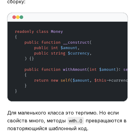
сборку:
readonly
class
Money
{

public
function
__construct
(
public
int
$amount
,

public
string
$currency
,

) 
{}

public
function
withAmount
(
int
$amount
): 
self
{

return
new
self
(
$amount
, 
$this
->currency);
    }

}
Для маленького класса это терпимо. Но если
свойств много, методы
превращаются в
with...()
повторяющийся шаблонный код.