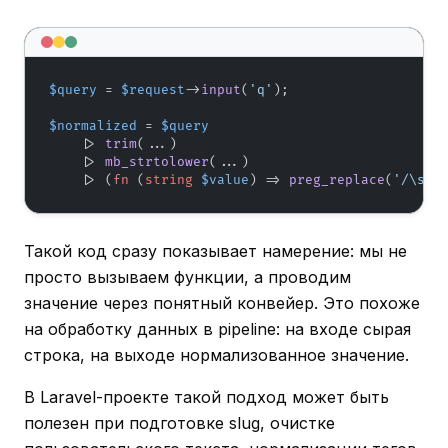
$query
 = 
$request
->
input
(
'q'
);

$normalized
 = 
$query
    |> 
trim
(...)

    |> 
mb_strtolower
(...)

    |> (
fn
 (
string
$value
) =>
preg_replace
(
'/\s+/
Такой код сразу показывает намерение: мы не
просто вызываем функции, а проводим
значение через понятный конвейер. Это похоже
на обработку данных в pipeline: на входе сырая
строка, на выходе нормализованное значение.
В Laravel-проекте такой подход может быть
полезен при подготовке slug, очистке