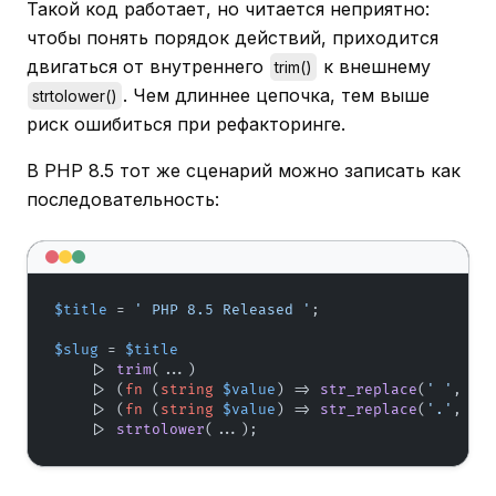
Такой код работает, но читается неприятно:
чтобы понять порядок действий, приходится
двигаться от внутреннего
к внешнему
trim()
. Чем длиннее цепочка, тем выше
strtolower()
риск ошибиться при рефакторинге.
В PHP 8.5 тот же сценарий можно записать как
последовательность:
$title
 = 
' PHP 8.5 Released '
;

$slug
 = 
$title
    |> 
trim
(...)

    |> (
fn
 (
string
$value
) =>
str_replace
(
' '
, 
'-
    |> (
fn
 (
string
$value
) =>
str_replace
(
'.'
, 
''
    |> 
strtolower
(...);