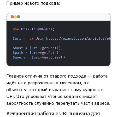
Пример нового подхода:
use
Uri
\
Rfc3986
\
Uri
;

$uri
 = 
new
Uri
(
'https://example.com/articles/php-
$host
 = 
$uri
->
getHost
$path
 = 
$uri
->
getPath
$query
 = 
$uri
->
getQuery
();
Главное отличие от старого подхода — работа
идёт не с разрозненным массивом, а с
объектом, который выражает саму сущность
URI. Это упрощает чтение кода и снижает
вероятность случайно перепутать части адреса.
Встроенная работа с URI полезна для