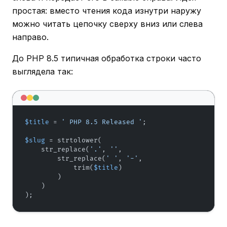
простая: вместо чтения кода изнутри наружу
можно читать цепочку сверху вниз или слева
направо.
До PHP 8.5 типичная обработка строки часто
выглядела так:
$title
 = 
' PHP 8.5 Released '
;

$slug
 = strtolower(

    str_replace(
'.'
, 
''
,

        str_replace(
' '
, 
'-'
,

            trim(
$title
)

        )

    )

);