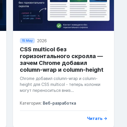
2026
15 May
CSS multicol без
горизонтального скролла —
зачем Chrome добавил
column-wrap и column-height
Chrome добавил column-wrap и column-
height для CSS multicol - теперь колонки
могут переноситься вниз...
Категория:
Веб-разработка
Читать →