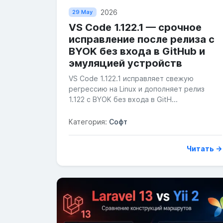
2026
29 May
VS Code 1.122.1 — срочное
исправление после релиза с
BYOK без входа в GitHub и
эмуляцией устройств
VS Code 1.122.1 исправляет свежую
регрессию на Linux и дополняет релиз
1.122 с BYOK без входа в GitH...
Категория:
Софт
Читать →