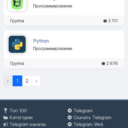
Программирование
Группа
3 111
Python
Программирование
Группа
2 676
‹
1
2
›
Топ 100
Telegram
Категории
Скачать Telegram
Telegram каналы
Telegram Web