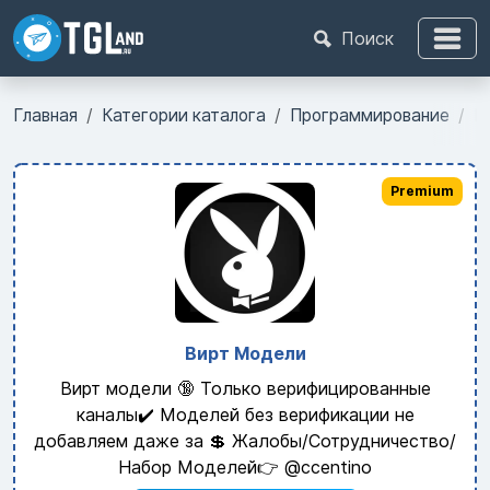
Поиск
Главная
Категории каталога
Программирование
И
Premium
Вирт Модели
Вирт модели 🔞 Только верифицированные
каналы✔️ Моделей без верификации не
добавляем даже за 💲 Жалобы/Сотрудничество/
Набор Моделей👉 @ccentino