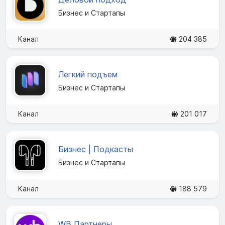
Бизнес и Стартапы
Канал
204 385
Легкий подъем
Бизнес и Стартапы
Канал
201 017
Бизнес | Подкасты
Бизнес и Стартапы
Канал
188 579
WB Партнеры