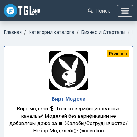
Поиск
Главная
Категории каталога
Бизнес и Стартапы
Б
Premium
Вирт Модели
Вирт модели 🔞 Только верифицированные
каналы✔️ Моделей без верификации не
добавляем даже за 💲 Жалобы/Сотрудничество/
Набор Моделей👉 @ccentino