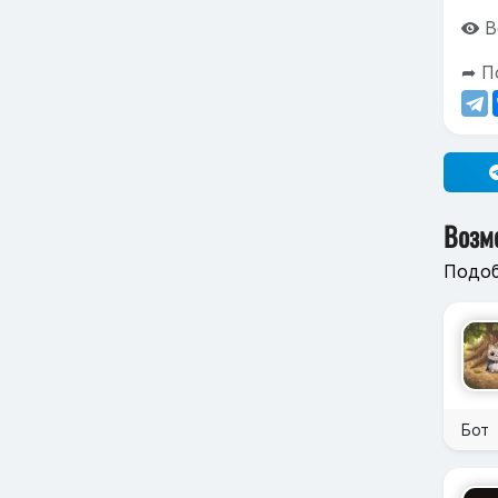
В
➦ П
Возм
Подоб
Бот