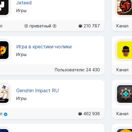
Jeteed
Игры
л
⦿ приватный ⦿
210 787
Канал
Игра в крестики-нолики
Игры
Пользователи: 24 430
Канал
Genshin Impact RU
Игры
ал
462 936
Канал