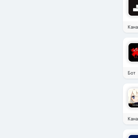
Кана
Бот
Кан