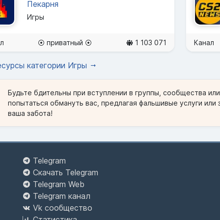
Пекарня
Игры
л
⦿ приватный ⦿
1 103 071
Канал
есурсы категории Игры
Будьте бдительны при вступлении в группы, сообщества ил
попытаться обмануть вас, предлагая фальшивые услуги или 
ваша забота!
Telegram
Скачать Telegram
Telegram Web
Telegram канал
Vk сообщество
Статистика