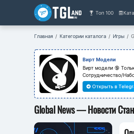
Топ 100
Кат
Главная
Категории каталога
Игры
G
Вирт Модели
Вирт модели 🔞 Толь
Сотрудничество/Наб
Открыть в Teleg
Global News — Новости Стан
Оп