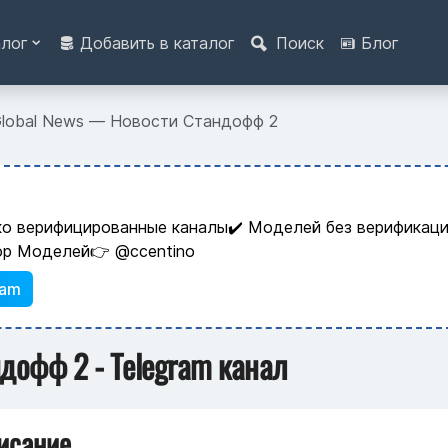
алог
Добавить в каталог
Поиск
Блог
lobal News — Новости Стандофф 2
ко верифицированные каналы✔️ Моделей без верификаци
ор Моделей👉 @ccentino
ram
дофф 2 - Telegram канал
исание