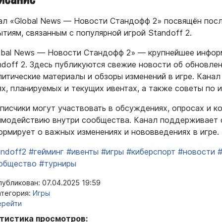
ал «Global News — Новости Стандофф 2» посвящён посл
ытиям, связанным с популярной игрой Standoff 2.
obal News — Новости Стандофф 2» — крупнейшее инфор
ndoff 2. Здесь публикуются свежие новости об обновлени
литические материалы и обзоры изменений в игре. Кана
ях, планируемых и текущих ивентах, а также советы по 
писчики могут участвовать в обсуждениях, опросах и к
имодействию внутри сообщества. Канал поддерживает с
ормирует о важных изменениях и нововведениях в игре.
andoff2
#гейминг
#ивенты
#игры
#киберспорт
#новости
общество
#турниры
убликован: 07.04.2025 19:59
тегория:
Игры
ерейти
тистика просмотров: