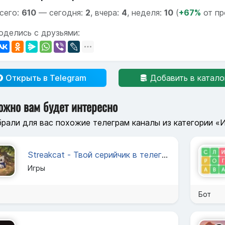
сего:
610
—
сегодня:
2
,
вчера:
4
,
неделя:
10
(
+67%
от пр
оделись с друзьями:
Открыть в Telegram
Добавить в катало
ожно вам будет интересно
рали для вас похожие телеграм каналы из категории «
Streakcat - Твой серийчик в телеграм
Игры
Бот