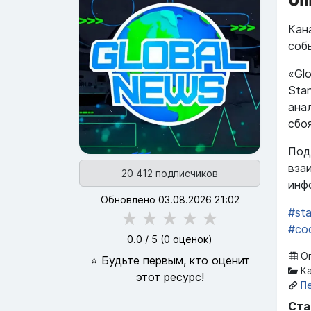
Кан
соб
«Gl
Sta
ана
сбо
Под
вза
20 412 подписчиков
инф
Обновлено 03.08.2026 21:02
#st
★
★
★
★
★
#со
0.0
/ 5 (
0
оценок)
Оп
⭐ Будьте первым, кто оценит
Ка
этот ресурс!
П
Ста