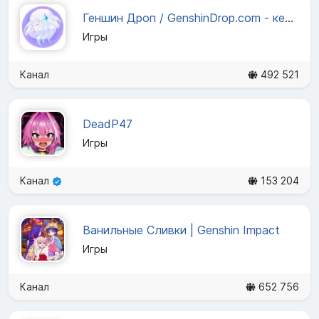
Геншин Дроп / GenshinDrop.com - кейсы с примогемами
Игры
Канал
492 521
DeadP47
Игры
Канал
153 204
Ванильные Сливки | Genshin Impact
Игры
Канал
652 756