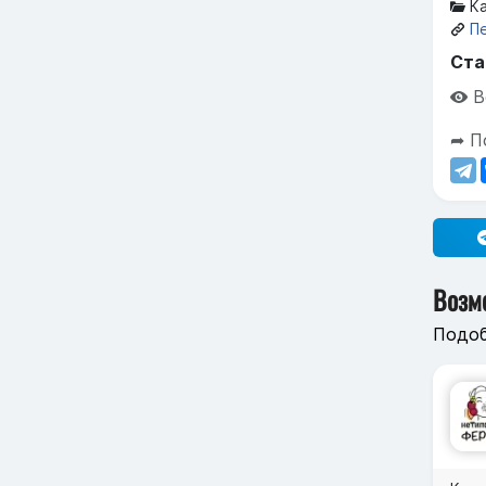
Ка
П
Ста
В
➦ П
Возм
Подоб