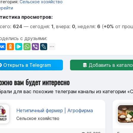
тегория:
Сельское хозяйство
ерейти
тистика просмотров:
сего:
624
—
сегодня:
1
,
вчера:
0
,
неделя:
6
(
+0%
от про
оделись с друзьями:
Открыть в Telegram
Добавить в катало
ожно вам будет интересно
рали для вас похожие телеграм каналы из категории «
Нетипичный фермер | Агрофирма
Сельское хозяйство