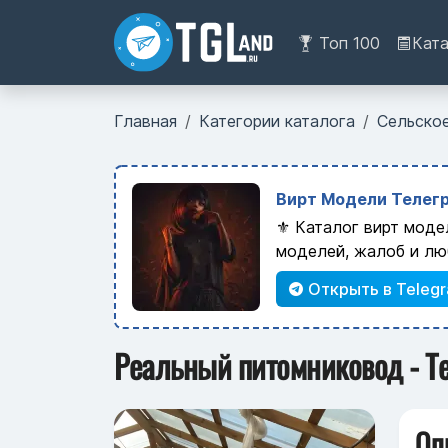
Топ 100
Кат
Главная
Категории каталога
Сельско
Вирт Модели Телегр
⚜️ Каталог вирт моде
моделей, жалоб и лю
Открыть в Teleg
Реальный питомниковод - T
Оп