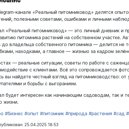
elegram-канале «Реальный питомниковод» делятся опыто
тений, полезными советами, ошибками и личными наблюд
ал «Реальный питомниковод» — это личный дневник и п
азвитию питомника растений на собственном участке. А
ь до владельца собственного питомника — делится не т
бками, находками, а главное — жизнью за кадром зелён
остах — реальные ситуации, советы по работе с саженц
имодействие с клиентами. Всё это сопровождается фото
сь вы найдете честный взгляд на питомниководство: от 
упателями и борьбы с выгоранием.
ал будет интересен как начинающим садоводам, так и те
о жизни.
ро
#бизнес
#опыт
#питомник
#природа
#растения
#сад
#
убликован: 25.04.2025 18:53