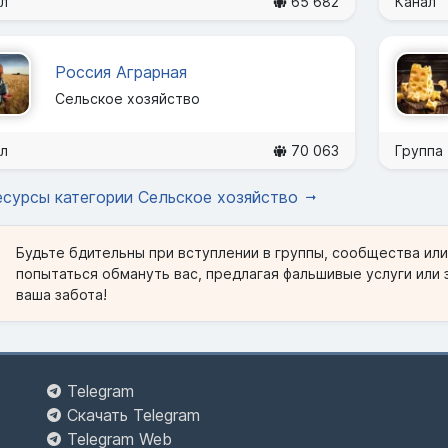
л
65 682
Канал
Россия Аграрная
Сельское хозяйство
л
70 063
Группа
есурсы категории Сельское хозяйство
Будьте бдительны при вступлении в группы, сообщества ил
попытаться обмануть вас, предлагая фальшивые услуги или 
ваша забота!
Telegram
Скачать Telegram
Telegram Web