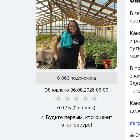
В t
рас
Кан
и р
пут
оши
В п
вза
6 063 подписчика
Зде
Обновлено 06.08.2026 06:00
пок
★
★
★
★
★
Кан
0.0
/ 5 (
0
оценок)
дел
⭐ Будьте первым, кто оценит
#аг
этот ресурс!
Оп