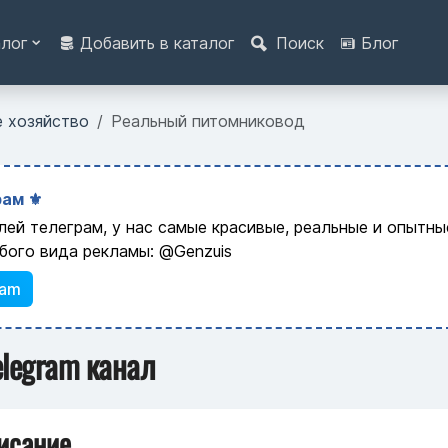
алог
Добавить в каталог
Поиск
Блог
е хозяйство
Реальный питомниковод
ам ⚜️
лей телеграм, у нас самые красивые, реальные и опытн
бого вида рекламы: @Genzuis
ram
elegram канал
исание