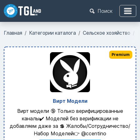
Поиск
Главная
Категории каталога
Сельское хозяйство
Р
Premium
Вирт Модели
Вирт модели 🔞 Только верифицированные
каналы✔️ Моделей без верификации не
добавляем даже за 💲 Жалобы/Сотрудничество/
Набор Моделей👉 @ccentino