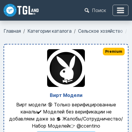
Поиск
Главная
Категории каталога
Сельское хозяйство
P
Premium
Вирт Модели
Вирт модели 🔞 Только верифицированные
каналы✔️ Моделей без верификации не
добавляем даже за 💲 Жалобы/Сотрудничество/
Набор Моделей👉 @ccentino