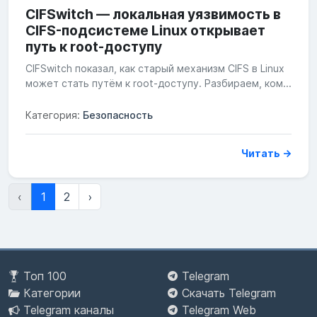
CIFSwitch — локальная уязвимость в
CIFS-подсистеме Linux открывает
путь к root-доступу
CIFSwitch показал, как старый механизм CIFS в Linux
может стать путём к root-доступу. Разбираем, ком...
Категория:
Безопасность
Читать →
‹
1
2
›
Топ 100
Telegram
Категории
Скачать Telegram
Telegram каналы
Telegram Web