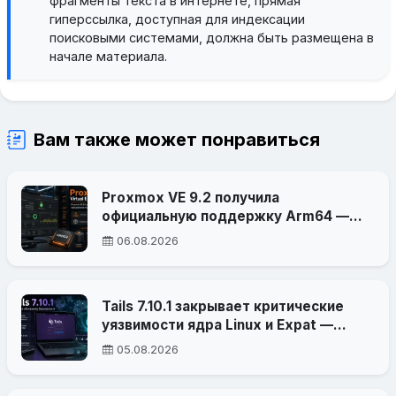
фрагменты текста в интернете, прямая
гиперссылка, доступная для индексации
поисковыми системами, должна быть размещена в
начале материала.
Вам также может понравиться
Proxmox VE 9.2 получила
официальную поддержку Arm64 —
платформа вышла за пределы x86-64
06.08.2026
Tails 7.10.1 закрывает критические
уязвимости ядра Linux и Expat —
атака могла привести к
05.08.2026
деанонимизации