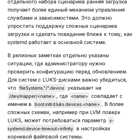
отдельного набора сценариев ранняя загрузка
получает более единый механизм управления
службами и зависимостями. Это должно
упростить поддержку сложных сценариев
загрузки и сделать поведение ближе к тому, как
systemd работает в основной системе.
В релизных заметках отдельно указаны
ситуации, где администратору нужно
проверить конфигурацию перед обновлением.
Для систем с LUKS-дисками важно убедиться,
что
указывает на
fileSystems."/".device
, где
совпадает с
/dev/mapper/<name>
<name>
именем в
. В более
boot.initrd.luks.devices.<name>
сложных схемах, например при LVM поверх
LUKS, может потребоваться параметр
x-
в настройках
systemd.device-timeout=infinity
корневой файловой системы.