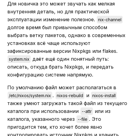
Для новичка это может звучать как мелкая
внутренняя деталь, но для практической
эксплуатации изменение полезное.
nix-channel
долгое время был привычным способом
выбрать ветку пакетов, однако в современных
установках всё чаще используют
зафиксированные версии Nixpkgs или flakes.
даёт ещё один понятный путь:
system.nix
описать, откуда брать Nixpkgs, и передать
конфигурацию системе напрямую.
По умолчанию файл может располагаться в
.
и
/etc/nixos/system.nix
nixos-rebuild
nixos-install
также умеют загружать такой файл из текущего
каталога при использовании
или из
--attr
каталога, указанного через
. Это
--file
пригодится тем, кто хочет более явно
контролировать источник Nixpkgs и хранить