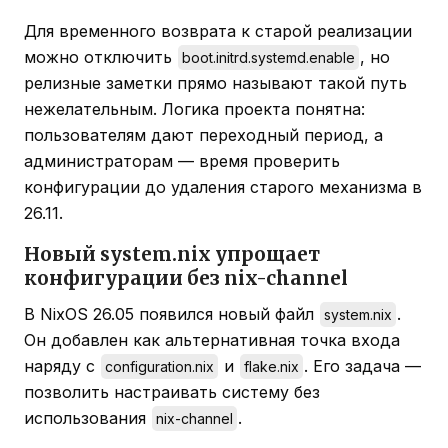
Для временного возврата к старой реализации
можно отключить
, но
boot.initrd.systemd.enable
релизные заметки прямо называют такой путь
нежелательным. Логика проекта понятна:
пользователям дают переходный период, а
администраторам — время проверить
конфигурации до удаления старого механизма в
26.11.
Новый system.nix упрощает
конфигурации без nix-channel
В NixOS 26.05 появился новый файл
.
system.nix
Он добавлен как альтернативная точка входа
наряду с
и
. Его задача —
configuration.nix
flake.nix
позволить настраивать систему без
использования
.
nix-channel