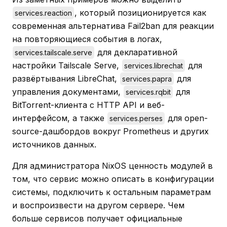
, который позиционируется как
services.reaction
современная альтернатива Fail2ban для реакции
на повторяющиеся события в логах,
для декларативной
services.tailscale.serve
настройки Tailscale Serve,
для
services.librechat
развёртывания LibreChat,
для
services.papra
управления документами,
для
services.rqbit
BitTorrent-клиента с HTTP API и веб-
интерфейсом, а также
для open-
services.perses
source-дашбордов вокруг Prometheus и других
источников данных.
Для администратора NixOS ценность модулей в
том, что сервис можно описать в конфигурации
системы, подключить к остальным параметрам
и воспроизвести на другом сервере. Чем
больше сервисов получает официальные