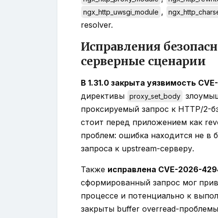
,
ngx_http_uwsgi_module
ngx_http_chars
resolver.
Исправления безопасн
серверные сценарии
В 1.31.0 закрыта уязвимость CV
директивы
злоумыш
proxy_set_body
проксируемый запрос к HTTP/2-бэ
стоит перед приложением как rev
проблем: ошибка находится не в б
запроса к upstream-серверу.
Также
исправлена CVE-2026-429
сформированный запрос мог привес
процессе и потенциально к выпо
закрыты buffer overread-проблемы