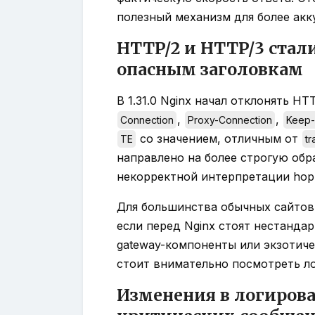
полезный механизм для более акк
HTTP/2 и HTTP/3 стал
опасным заголовкам
В 1.31.0 Nginx начал отклонять H
,
,
Connection
Proxy-Connection
Keep-
со значением, отличным от
TE
tr
направлено на более строгую обр
некорректной интерпретации hop
Для большинства обычных сайтов
если перед Nginx стоят нестанда
gateway-компоненты или экзотич
стоит внимательно посмотреть ло
Изменения в логирова