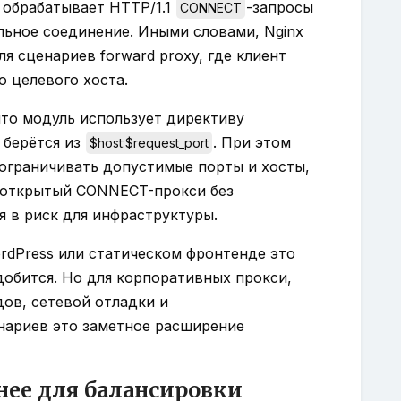
ь обрабатывает HTTP/1.1
-запросы
CONNECT
льное соединение. Иными словами, Nginx
я сценариев forward proxy, где клиент
о целевого хоста.
что модуль использует директиву
 берётся из
. При этом
$host:$request_port
 ограничивать допустимые порты и хосты,
о открытый CONNECT-прокси без
 в риск для инфраструктуры.
ordPress или статическом фронтенде это
добится. Но для корпоративных прокси,
дов, сетевой отладки и
нариев это заметное расширение
пнее для балансировки