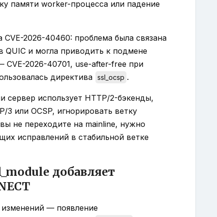
ку памяти worker-процесса или падение
 CVE-2026-40460: проблема была связана
n в QUIC и могла приводить к подмене
 CVE-2026-40701, use-after-free при
пользовалась директива
.
ssl_ocsp
и сервер использует HTTP/2-бэкенды,
TP/3 или OCSP, игнорировать ветку
вы не переходите на mainline, нужно
щих исправлений в стабильной ветке
l_module добавляет
NECT
 изменений — появление