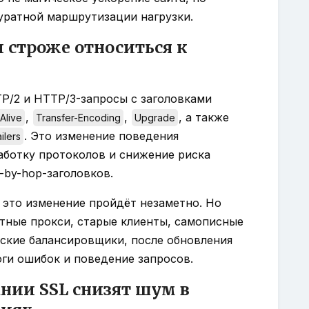
уратной маршрутизации нагрузки.
и строже относиться к
TTP/2 и HTTP/3-запросы с заголовками
,
,
, а также
Alive
Transfer-Encoding
Upgrade
. Это изменение поведения
ailers
аботку протоколов и снижение риска
-by-hop-заголовков.
 это изменение пройдёт незаметно. Но
ртные прокси, старые клиенты, самописные
еские балансировщики, после обновления
ги ошибок и поведение запросов.
нии SSL снизят шум в