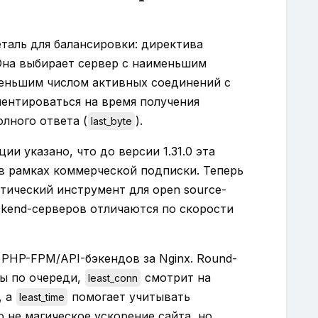
деталь для балансировки: директива
 Она выбирает сервер с наименьшим
еньшим числом активных соединений с
ентироваться на время получения
олного ответа (
).
last_byte
и указано, что до версии 1.31.0 эта
в рамках коммерческой подписки. Теперь
тический инструмент для open source-
ckend-серверов отличаются по скорости
 PHP-FPM/API-бэкендов за Nginx. Round-
сы по очереди,
смотрит на
least_conn
, а
помогает учитывать
least_time
 не магическое ускорение сайта, но