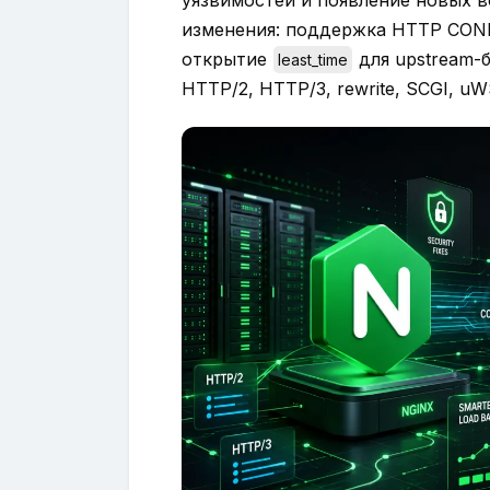
уязвимостей и появление новых 
изменения: поддержка HTTP CON
открытие
для upstream-
least_time
HTTP/2, HTTP/3, rewrite, SCGI, uW