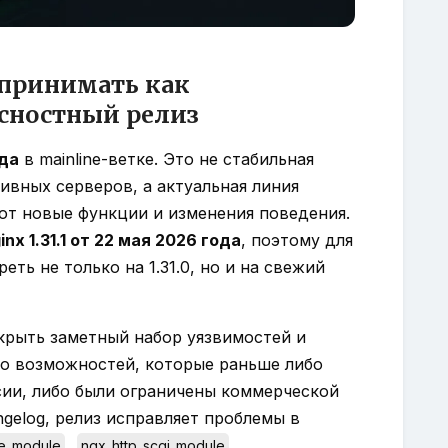
оспринимать как
асностный релиз
ода
в mainline-ветке. Это не стабильная
ивных серверов, а актуальная линия
ют новые функции и изменения поведения.
x 1.31.1 от 22 мая 2026 года
, поэтому для
еть не только на 1.31.0, но и на свежий
акрыть заметный набор уязвимостей и
о возможностей, которые раньше либо
сии, либо были ограничены коммерческой
gelog, релиз исправляет проблемы в
,
,
te_module
ngx_http_scgi_module