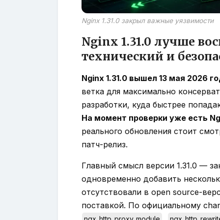
Nginx 1.31.0 закрыл важные уязвимости
Nginx 1.31.0 лучше в
технический и безоп
Nginx 1.31.0 вышел 13 мая 2026 г
ветка для максимально консерват
разработки, куда быстрее попада
На момент проверки уже есть Ngin
реального обновления стоит смотр
патч-релиз.
Главный смысл версии 1.31.0 — з
одновременно добавить нескольк
отсутствовали в open source-вер
поставкой. По официальному chan
,
ngx_http_proxy_module
ngx_http_rewri