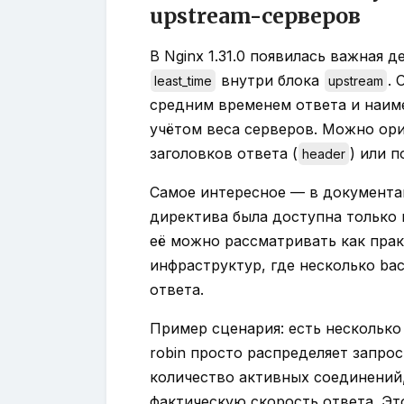
upstream-серверов
В Nginx 1.31.0 появилась важная 
внутри блока
.
least_time
upstream
средним временем ответа и наим
учётом веса серверов. Можно ори
заголовков ответа (
) или п
header
Самое интересное — в документаци
директива была доступна только 
её можно рассматривать как прак
инфраструктур, где несколько ba
ответа.
Пример сценария: есть несколько
robin просто распределяет запро
количество активных соединений
фактическую скорость ответа. Это