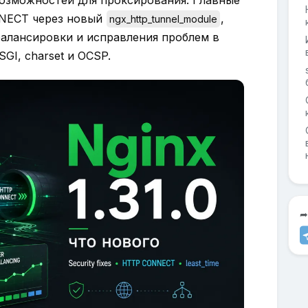
возможностей для проксирования. Главные
NECT через новый
,
ngx_http_tunnel_module
балансировки и исправления проблем в
SGI, charset и OCSP.
➦