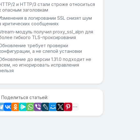
HTTP/2 и HTTP/3 стали строже относиться
к опасным заголовкам
Изменения в логировании SSL снизят шум
в критических сообщениях
stream-модуль получил proxy_ssl_alpn для
более гибкого TLS-проксирования
Обновление требует проверки
конфигурации, а не слепой установки
Обновление до версии 1.31.0 подходит не
всем, но игнорировать исправления
нельзя
 Поделиться статьей: