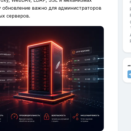
roxy, WebDAV, LDAP, SSL и механизмах
у обновление важно для администраторов
ых серверов.
➦