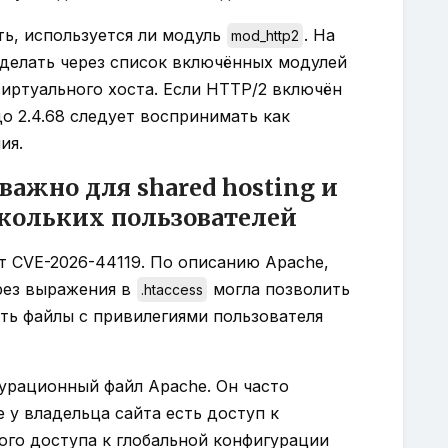
ь, используется ли модуль
. На
mod_http2
сделать через список включённых модулей
иртуального хоста. Если HTTP/2 включён
о 2.4.68 следует воспринимать как
ия.
 важно для shared hosting и
скольких пользователей
т CVE-2026-44119. По описанию Apache,
рез выражения в
могла позволить
.htaccess
ть файлы с привилегиями пользователя
урационный файл Apache. Он часто
де у владельца сайта есть доступ к
ного доступа к глобальной конфигурации