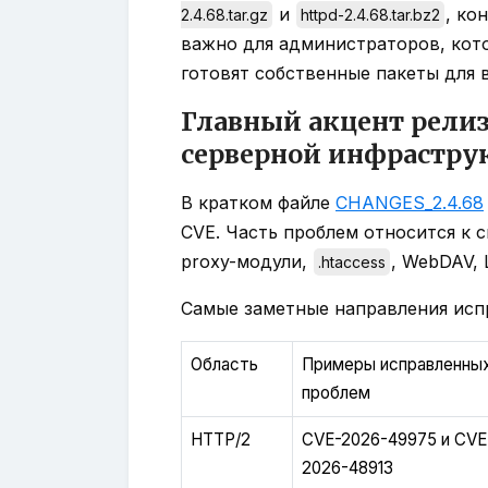
и
, ко
2.4.68.tar.gz
httpd-2.4.68.tar.bz2
важно для администраторов, кот
готовят собственные пакеты для 
Главный акцент релиз
серверной инфрастру
В кратком файле
CHANGES_2.4.68
CVE. Часть проблем относится к с
proxy-модули,
, WebDAV, 
.htaccess
Самые заметные направления исп
Область
Примеры исправленны
проблем
HTTP/2
CVE-2026-49975 и CVE
2026-48913