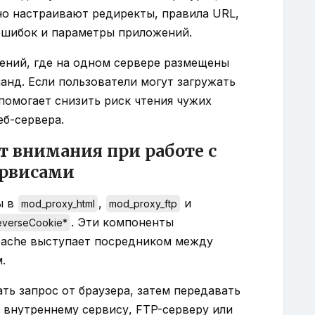
но настраивают редиректы, правила URL,
 ошибок и параметры приложений.
ений, где на одном сервере размещены
анд. Если пользователи могут загружать
 помогает снизить риск чтения чужих
еб-сервера.
 внимания при работе с
ервисами
ы в
,
и
mod_proxy_html
mod_proxy_ftp
. Эти компоненты
everseCookie*
Apache выступает посредником между
.
ь запрос от браузера, затем передавать
 внутреннему сервису, FTP-серверу или