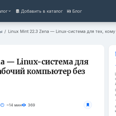
алог
Добавить в каталог
Блог
ы
Linux Mint 22.3 Zena — Linux-система для тех, к
na — Linux-система для
абочий компьютер без
6
~14 мин
369