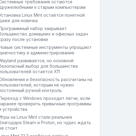
Системные требования остаются
дружелюбными к старым компьютерам
Установка Linux Mint остаётся понятной
даже для новичка
Программный набор закрывает
большинство домашних и офисных задач
сразу после установки
Новые системные инструменты упрощают
диагностику и администрирование
Wayland развивается, но основной
безопасный выбор для большинства
пользователей остаётся X11
Обновления и безопасность рассчитаны на
пользователей, которым не нужен
постоянный ручной контроль
Переход с Windows проходит легче, если
заранее проверить привычные программы
и устройства
Игры на Linux Mint стали реальнее
благодаря Steam и Proton, но чудес ждать
не стоит
Linux Mint 22.3 особенно силён в