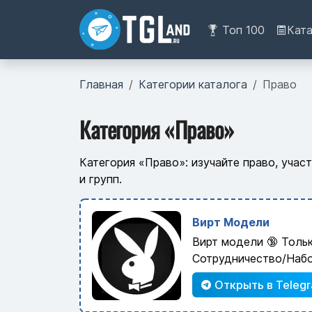
Топ 100
Кат
Главная
Категории каталога
Право
Категория «Право»
Категория «Право»: изучайте право, уча
и групп.
Вирт Модели
Вирт модели 🔞 Толь
Сотрудничество/Наб
Открыть в Teleg