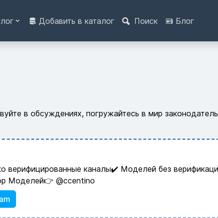
алог
Добавить в каталог
Поиск
Блог
ствуйте в обсуждениях, погружайтесь в мир законодате
ко верифицированные каналы✔️ Моделей без верификаци
ор Моделей👉 @ccentino
ram