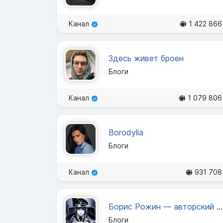
Канал
1 422 866
Здесь живет броен
Блоги
Канал
1 079 806
Borodylia
Блоги
Канал
931 708
Борис Рожин — авторский канал
Блоги