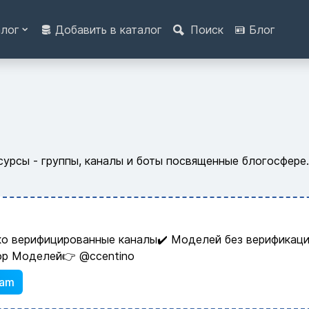
алог
Добавить в каталог
Поиск
Блог
сурсы - группы, каналы и боты посвященные блогосфере
ко верифицированные каналы✔️ Моделей без верификаци
ор Моделей👉 @ccentino
ram