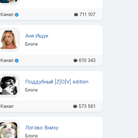
Канал
711 107
Аня Ищук
Блоги
Канал
610 343
Поддубный |Z|О|V| edition
Блоги
Канал
573 561
Логово Внизу
Блоги