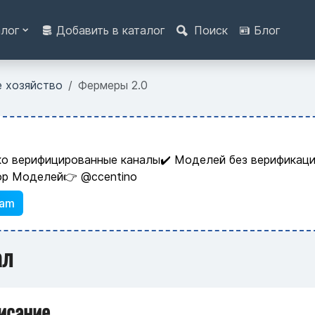
алог
Добавить в каталог
Поиск
Блог
е хозяйство
Фермеры 2.0
ко верифицированные каналы✔️ Моделей без верификаци
ор Моделей👉 @ccentino
ram
ал
исание