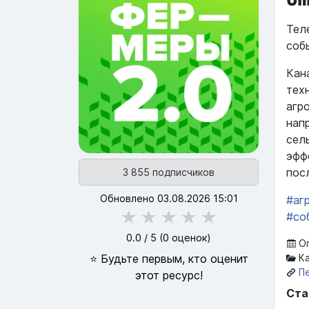
Тел
соб
Кан
тех
агр
нап
сел
эфф
пос
3 855 подписчиков
Обновлено 03.08.2026 15:01
#аг
★
★
★
★
★
#со
0.0
/ 5 (
0
оценок)
Оп
⭐ Будьте первым, кто оценит
Ка
П
этот ресурс!
Ста