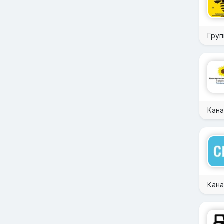
Груп
Кана
Кана