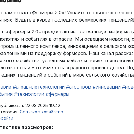
еграм-канал «Фермеры 2.0»! Узнайте о новостях сельско
ытиях. Будьте в курсе последних фермерских тенденций
ал «Фермеры 2.0» предоставляет актуальную информаци
нологиях и событиях в отрасли. Мы освещаем новости, 
опромышленного комплекса, инновациями в сельском хоз
равленными на поддержку фермеров. Наш канал рассказ
ьского хозяйства, успешных кейсах и новых технология
ективность и устойчивость аграрного производства. По
ледних тенденций и событий в мире сельского хозяйств
рарии
#аграрныетехнологии
#агропром
#инновации
#нов
бытия
#технологии
#фермеры
убликован: 22.03.2025 19:42
тегория:
Сельское хозяйство
ерейти
тистика просмотров: