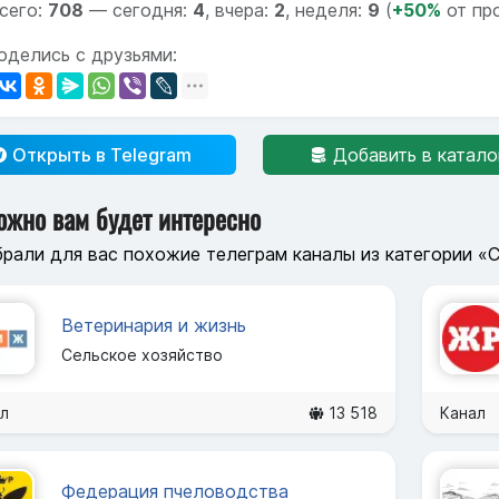
сего:
708
—
сегодня:
4
,
вчера:
2
,
неделя:
9
(
+50%
от пр
оделись с друзьями:
Открыть в Telegram
Добавить в катало
ожно вам будет интересно
рали для вас похожие телеграм каналы из категории «
Ветеринария и жизнь
Сельское хозяйство
л
13 518
Канал
Федерация пчеловодства