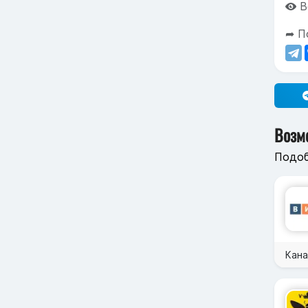
В
➦ П
Возм
Подоб
Кана