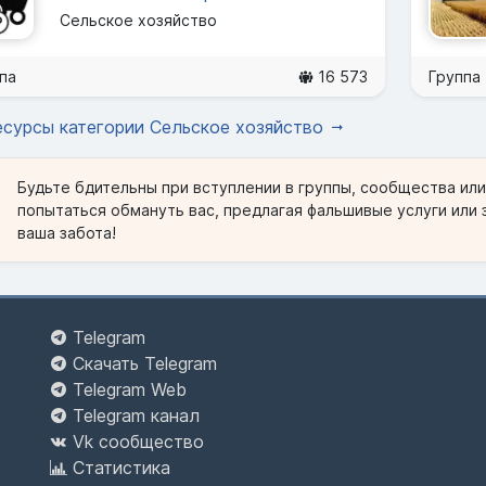
Сельское хозяйство
па
16 573
Группа
есурсы категории Сельское хозяйство
Будьте бдительны при вступлении в группы, сообщества ил
попытаться обмануть вас, предлагая фальшивые услуги или 
ваша забота!
Telegram
Скачать Telegram
Telegram Web
Telegram канал
Vk сообщество
Статистика