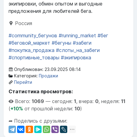
экипировки, обмен опытом и выгодные
предложения для любителей бега.
Россия
#community_бегунов
#running_market
#бег
#беговой_маркет
#бегуны
#забеги
#покупка_продажа
#слоты_на_забеги
#спортивные_товары
#экипировка
Опубликован: 23.09.2025 08:14
Категория:
Продажи
Перейти
Статистика просмотров:
Всего:
1069
—
сегодня:
1
,
вчера:
0
,
неделя:
11
(
+10%
от прошлой недели:
10
)
➦ Поделись с друзьями: