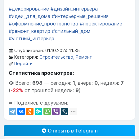
#декорирование
#дизайн_интерьера
#идеи_для_дома
#интерьерные_решения
#оформление_пространства
#проектирование
#ремонт_квартир
#стильный_дом
#уютный_интерьер
Опубликован: 01.10.2024 11:35
Категория:
Строительство, Ремонт
Перейти
Статистика просмотров:
Всего:
698
—
сегодня:
1
,
вчера:
0
,
неделя:
7
(
-22%
от прошлой недели:
9
)
➦ Поделись с друзьями:
Открыть в Telegram