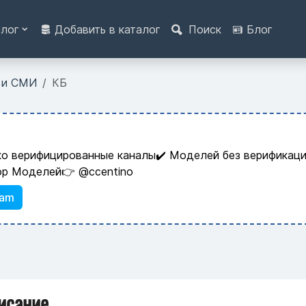
алог
Добавить в каталог
Поиск
Блог
 и СМИ
КБ
ко верифицированные каналы✔️ Моделей без верификаци
ор Моделей👉 @ccentino
ram
исание