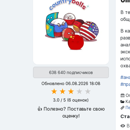
В т
общ
В к
раз
ана
экс
исп
охв
638 640 подписчиков
#ан
Обновлено 06.08.2026 18:08
#пр
★
★
★
★
★
Оп
3.0
/ 5 (
6
оценок)
Ка
П
👍 Полезно? Поставьте свою
оценку!
Ста
В