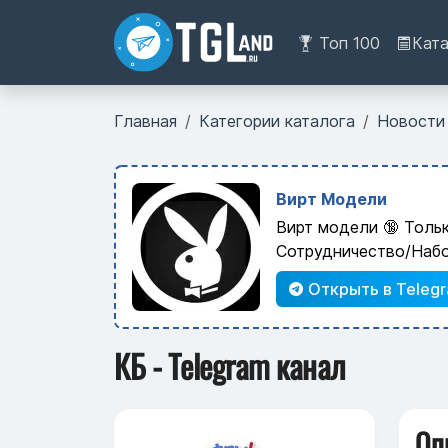
Топ 100
Кат
Главная
Категории каталога
Новости
Вирт Модели
Вирт модели 🔞 Толь
Сотрудничество/Наб
Открыть в Teleg
КБ - Telegram канал
Оп