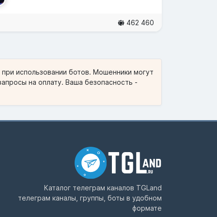
462 460
и при использовании ботов. Мошенники могут
запросы на оплату. Ваша безопасность -
Каталог телеграм каналов
TGLand
телеграм каналы, группы, боты в удобном
формате