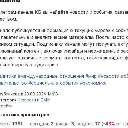
елеграм-канале КБ вы найдёте новости и события, связа
еством.
анале публикуется информация о текущих мировых событ
влекательные и аналитические материалы. Посты часто
лизом ситуации. Подписчики канала могут получать акту
клюзивный контент, включая инсайды и неожиданные рак
ользует различные форматы контента, такие как видео, 
атить широкую аудиторию.
алитика
#международные_отношения
#мир
#новости
#о
авительство
#социальные_события
#экономика
убликован: 23.08.2024 14:08
тегория:
Новости и СМИ
ерейти
тистика просмотров:
сего:
1981
—
сегодня:
2
,
вчера:
3
,
неделя:
17
(
-43%
от п