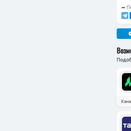
➦ П
Возм
Подоб
Кана