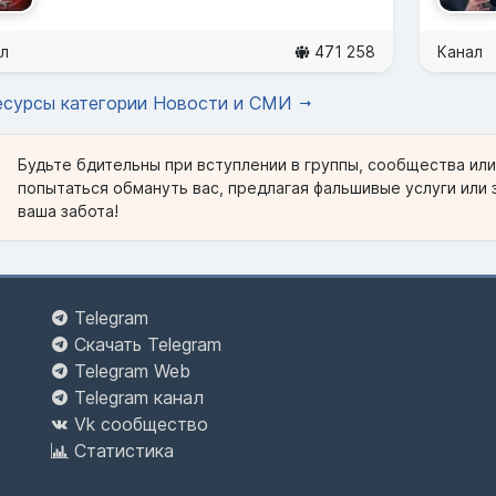
л
471 258
Канал
есурсы категории Новости и СМИ
Будьте бдительны при вступлении в группы, сообщества ил
попытаться обмануть вас, предлагая фальшивые услуги или 
ваша забота!
Telegram
Скачать Telegram
Telegram Web
Telegram канал
Vk сообщество
Статистика