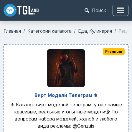
Поиск
Главная
Категории каталога
Еда, Кулинария
Рецеп
Premium
Вирт Модели Телеграм ⚜️
⚜️ Каталог вирт моделей телеграм, у нас самые
красивые, реальные и опытные модели🔞 По
вопросам набора моделей, жалоб и любого
вида рекламы: @Genzuis