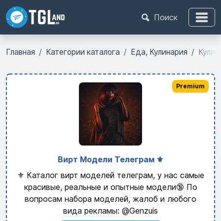
Поиск
Главная
Категории каталога
Еда, Кулинария
Кулин
Premium
Вирт Модели Телеграм ⚜️
⚜️ Каталог вирт моделей телеграм, у нас самые
красивые, реальные и опытные модели🔞 По
вопросам набора моделей, жалоб и любого
вида рекламы: @Genzuis