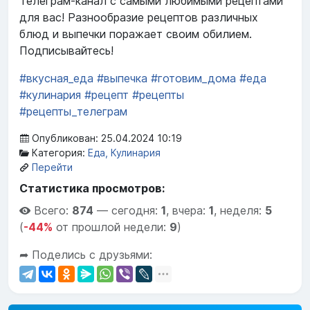
Телеграм-канал с самыми любимыми рецептами
для вас! Разнообразие рецептов различных
блюд и выпечки поражает своим обилием.
Подписывайтесь!
#вкусная_еда
#выпечка
#готовим_дома
#еда
#кулинария
#рецепт
#рецепты
#рецепты_телеграм
Опубликован: 25.04.2024 10:19
Категория:
Еда, Кулинария
Перейти
Статистика просмотров:
Всего:
874
—
сегодня:
1
,
вчера:
1
,
неделя:
5
(
-44%
от прошлой недели:
9
)
➦ Поделись с друзьями: