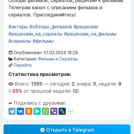
Обзоры фильмов, сериалов, рецензии к фильмам.
Телеграм канал с описанием фильмов и
сериалов. Присоединяйтесь!
#актеры
#обзоры_фильмов
#рецензии
#рецензии_на_сериалы
#рецензии_на_фильмы
#сериалы
#фильмы
Опубликован: 01.02.2024 18:29
Категория:
Фильмы и Сериалы
Перейти
Статистика просмотров:
Всего:
1355
—
сегодня:
2
,
вчера:
5
,
неделя:
9
(
-25%
от прошлой недели:
12
)
➦ Поделись с друзьями:
Открыть в Telegram