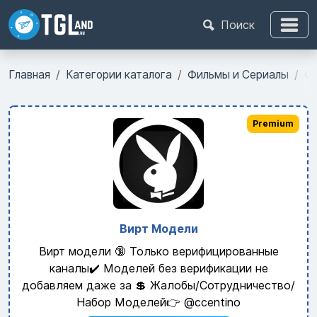
Поиск
Главная
Категории каталога
Фильмы и Сериалы
Фи
Premium
Вирт Модели
Вирт модели 🔞 Только верифицированные
каналы✔️ Моделей без верификации не
добавляем даже за 💲 Жалобы/Сотрудничество/
Набор Моделей👉 @ccentino