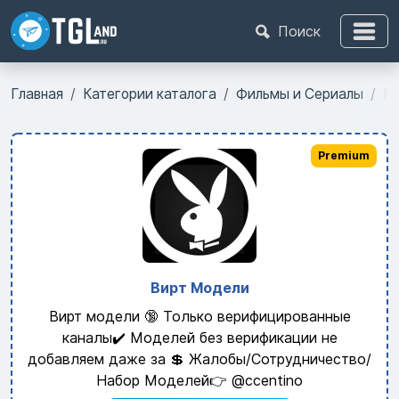
Поиск
Главная
Категории каталога
Фильмы и Сериалы
КИ
Premium
Вирт Модели
Вирт модели 🔞 Только верифицированные
каналы✔️ Моделей без верификации не
добавляем даже за 💲 Жалобы/Сотрудничество/
Набор Моделей👉 @ccentino