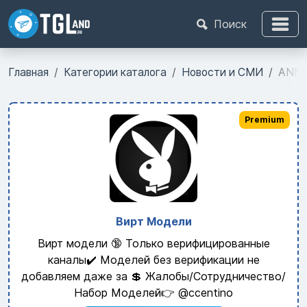
Поиск
Главная
Категории каталога
Новости и СМИ
ANN
Premium
Вирт Модели
Вирт модели 🔞 Только верифицированные
каналы✔️ Моделей без верификации не
добавляем даже за 💲 Жалобы/Сотрудничество/
Набор Моделей👉 @ccentino