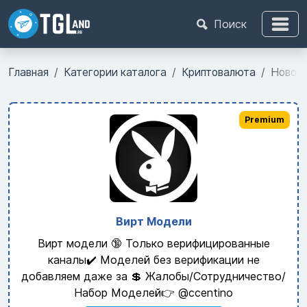
Поиск
Главная
Категории каталога
Криптовалюта
Новос
Premium
Вирт Модели
Вирт модели 🔞 Только верифицированные
каналы✔️ Моделей без верификации не
добавляем даже за 💲 Жалобы/Сотрудничество/
Набор Моделей👉 @ccentino