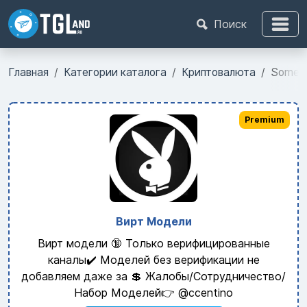
Поиск
Главная
Категории каталога
Криптовалюта
SomeBi
Premium
Вирт Модели
Вирт модели 🔞 Только верифицированные
каналы✔️ Моделей без верификации не
добавляем даже за 💲 Жалобы/Сотрудничество/
Набор Моделей👉 @ccentino