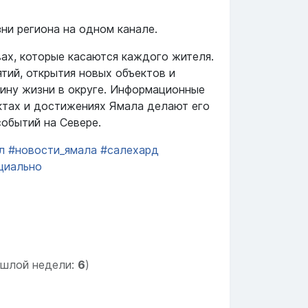
ни региона на одном канале.
вах, которые касаются каждого жителя.
тий, открытия новых объектов и
тину жизни в округе. Информационные
ктах и достижениях Ямала делают его
событий на Севере.
л
#новости_ямала
#салехард
циально
ошлой недели:
6
)