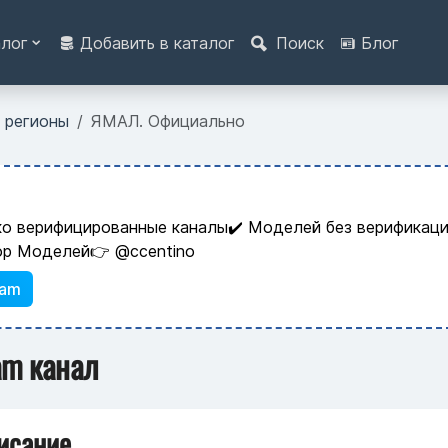
алог
Добавить в каталог
Поиск
Блог
 регионы
ЯМАЛ. Официально
ко верифицированные каналы✔️ Моделей без верификаци
ор Моделей👉 @ccentino
ram
am канал
исание