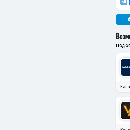
Возм
Подоб
Кан
Кана