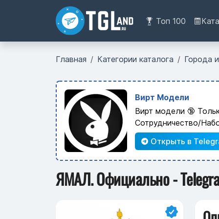
Топ 100
Кат
Главная
Категории каталога
Города и
Вирт Модели
Вирт модели 🔞 Толь
Сотрудничество/Наб
Открыть в Teleg
ЯМАЛ. Официально - Telegr
Оп