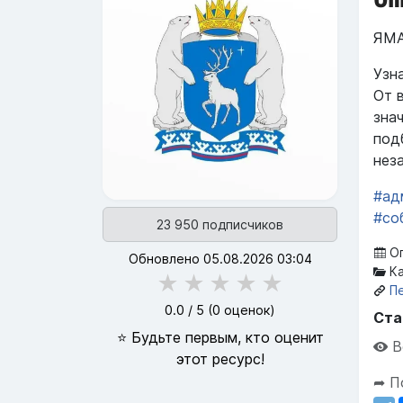
ЯМА
Узн
От 
зна
под
нез
#ад
#со
23 950 подписчиков
Оп
Обновлено 05.08.2026 03:04
Ка
★
★
★
★
★
П
0.0
/ 5 (
0
оценок)
Ста
⭐ Будьте первым, кто оценит
В
этот ресурс!
➦ П