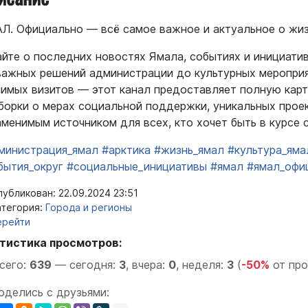
Л. Официально — всё самое важное и актуальное о жиз
айте о последних новостях Ямала, событиях и инициати
важных решений администрации до культурных мероприя
чимых визитов — этот канал предоставляет полную кар
борки о мерах социальной поддержки, уникальных прое
аменимым источником для всех, кто хочет быть в курсе 
министрация_ямал
#арктика
#жизнь_ямал
#культура_яма
бытия_округ
#социальные_инициативы
#ямал
#ямал_офи
убликован: 22.09.2024 23:51
тегория:
Города и регионы
ерейти
тистика просмотров:
сего:
639
—
сегодня:
3
,
вчера:
0
,
неделя:
3
(
-50%
от пр
оделись с друзьями: