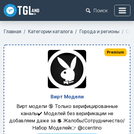
Поиск
Главная
Категории каталога
Города и регионы
Све
Premium
Вирт Модели
Вирт модели 🔞 Только верифицированные
каналы✔️ Моделей без верификации не
добавляем даже за 💲 Жалобы/Сотрудничество/
Набор Моделей👉 @ccentino