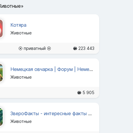
Животные»
Котяра
Животные
⦿ приватный ⦿
223 443
Немецкая овчарка | Форум | Немецкие овчарки
Животные
5 905
ЗвероФакты - интересные факты о животных
Животные