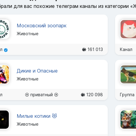
рали для вас похожие телеграм каналы из категории «
Московский зоопарк
Животные
ал
161 013
Канал
Дикие и Опасные
Животные
л
⦿ приватный ⦿
120 098
Группа
Милые котики 😻
Животные