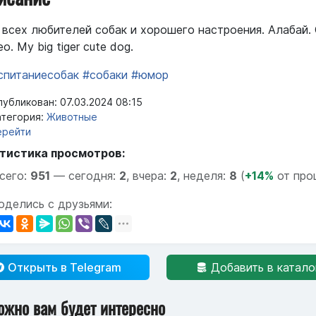
 всех любителей собак и хорошего настроения. Алабай.
о. My big tiger cute dog.
спитаниесобак
#собаки
#юмор
убликован: 07.03.2024 08:15
тегория:
Животные
ерейти
тистика просмотров:
сего:
951
—
сегодня:
2
,
вчера:
2
,
неделя:
8
(
+14%
от про
оделись с друзьями:
Открыть в Telegram
Добавить в катало
ожно вам будет интересно