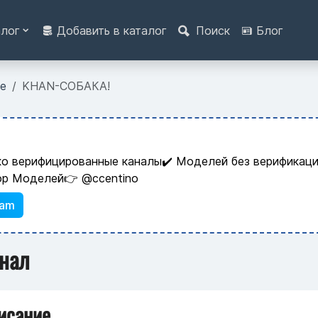
алог
Добавить в каталог
Поиск
Блог
е
KHAN-СОБАКА!
ко верифицированные каналы✔️ Моделей без верификаци
ор Моделей👉 @ccentino
ram
анал
исание