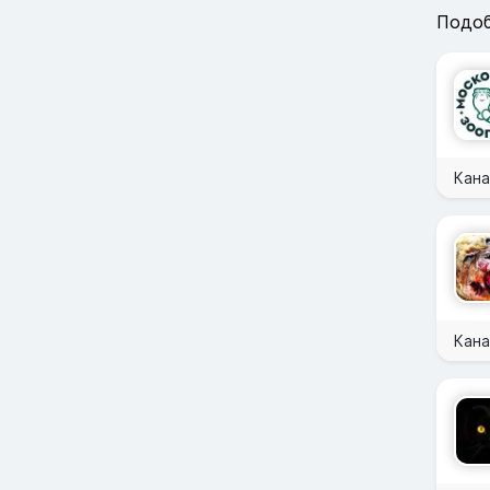
Подоб
Кан
Кана