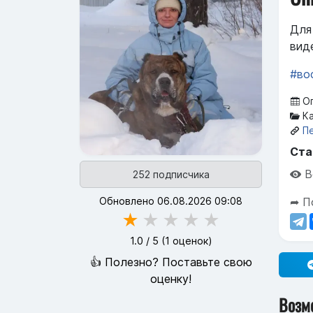
Для
виде
#во
Оп
Ка
П
Ста
В
252 подписчика
Обновлено 06.08.2026 09:08
➦ П
★
★
★
★
★
1.0
/ 5 (
1
оценок)
👍 Полезно? Поставьте свою
оценку!
Возм