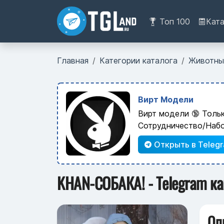
Топ 100
Кат
Главная
Категории каталога
Животны
Вирт Модели
Вирт модели 🔞 Толь
Сотрудничество/Наб
Открыть в Teleg
KHAN-СОБАКА! - Telegram к
Оп