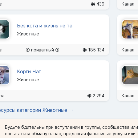
л
439
Канал
Без кота и жизнь не та
Животные
л
⦿ приватный ⦿
185 134
Канал
Корги Чат
Животные
па
2 294
Канал
есурсы категории Животные
Будьте бдительны при вступлении в группы, сообщества ил
попытаться обмануть вас, предлагая фальшивые услуги или 