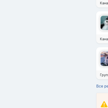
Кана
Кана
Груп
Все р