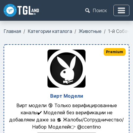
Поиск
Главная
Категории каталога
Животные
1-й Собачи
Premium
Вирт Модели
Вирт модели 🔞 Только верифицированные
каналы✔️ Моделей без верификации не
добавляем даже за 💲 Жалобы/Сотрудничество/
Набор Моделей👉 @ccentino