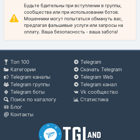
Будьте бдительны при вступлении в группы,
сообщества или при использовании ботов.
Мошенники могут попытаться обмануть вас,
предлагая фальшивые услуги или запросы на
оплату. Ваша безопасность - ваша забота!
Топ 100
Telegram
Категории
Скачать Telegram
Telegram каналы
Telegram Web
Telegram группы
Telegram канал
Telegram боты
Vk сообщество
Поиск по каталогу
Статистика
Блог
Контакты