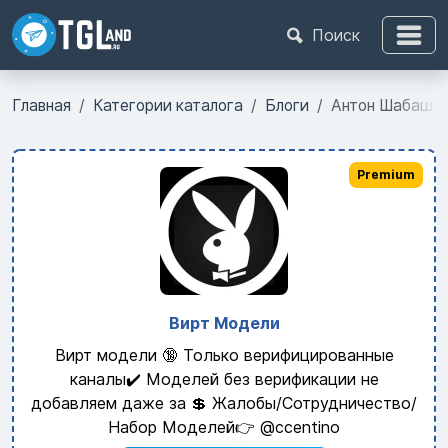
Поиск
Главная
Категории каталога
Блоги
Антон Шабашо
Premium
Вирт Модели
Вирт модели 🔞 Только верифицированные
каналы✔️ Моделей без верификации не
добавляем даже за 💲 Жалобы/Сотрудничество/
Набор Моделей👉 @ccentino