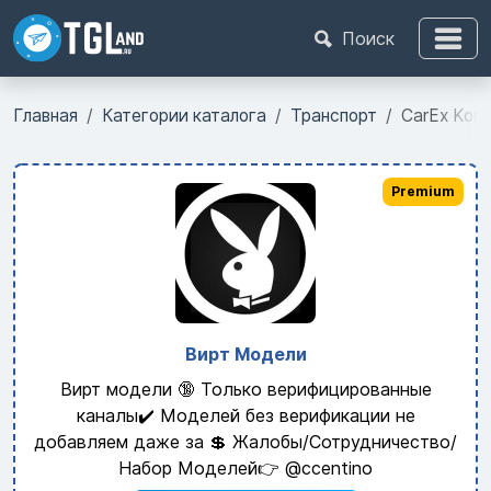
Поиск
Главная
Категории каталога
Транспорт
CarEx Kore
Premium
Вирт Модели
Вирт модели 🔞 Только верифицированные
каналы✔️ Моделей без верификации не
добавляем даже за 💲 Жалобы/Сотрудничество/
Набор Моделей👉 @ccentino