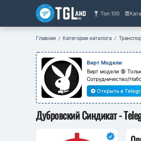
Топ 100
Кат
Главная
Категории каталога
Транспо
Вирт Модели
Вирт модели 🔞 Толь
Сотрудничество/Наб
Открыть в Teleg
Дубровский Синдикат - Tele
Оп