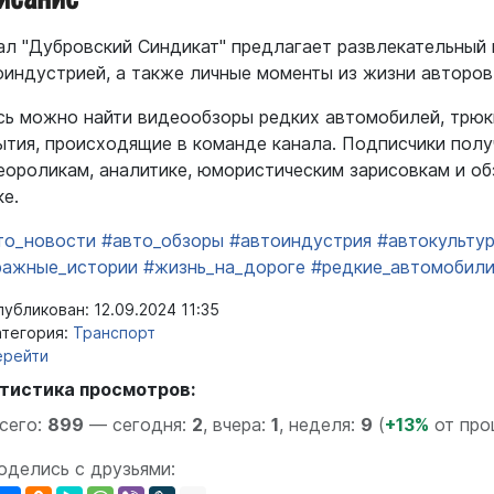
ал "Дубровский Синдикат" предлагает развлекательный 
оиндустрией, а также личные моменты из жизни авторов
сь можно найти видеообзоры редких автомобилей, трюки
ытия, происходящие в команде канала. Подписчики пол
еороликам, аналитике, юмористическим зарисовкам и о
ке.
то_новости
#авто_обзоры
#автоиндустрия
#автокульту
ражные_истории
#жизнь_на_дороге
#редкие_автомобил
убликован: 12.09.2024 11:35
тегория:
Транспорт
ерейти
тистика просмотров:
сего:
899
—
сегодня:
2
,
вчера:
1
,
неделя:
9
(
+13%
от про
оделись с друзьями: