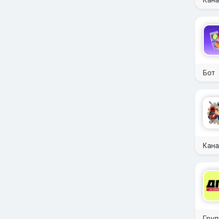
Бот
Кана
Груп