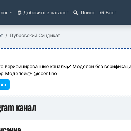
алог
Добавить в каталог
Поиск
Блог
рт
Дубровский Синдикат
ко верифицированные каналы✔️ Моделей без верификаци
ор Моделей👉 @ccentino
ram
gram канал
исание