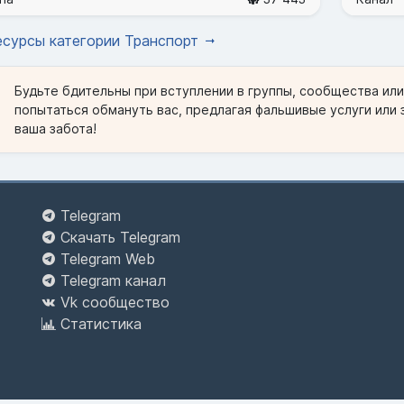
есурсы категории Транспорт
Будьте бдительны при вступлении в группы, сообщества ил
попытаться обмануть вас, предлагая фальшивые услуги или 
ваша забота!
Telegram
Скачать Telegram
Telegram Web
Telegram канал
Vk сообщество
Статистика