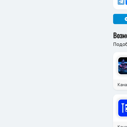
Возм
Подоб
Кана
Кана