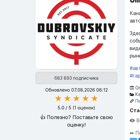
Кан
авт
Зде
соб
вид
рын
#ав
#га
683 893 подписчика
Оп
Обновлено 07.08.2026 06:12
Ка
★
★
★
★
★
П
5.0
/ 5 (
1
оценок)
Ста
👍 Полезно? Поставьте свою
В
оценку!
➦ П