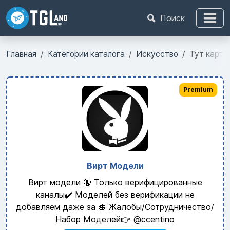
Поиск
Главная
Категории каталога
Искусство
Тут карти
Premium
Вирт Модели
Вирт модели 🔞 Только верифицированные
каналы✔️ Моделей без верификации не
добавляем даже за 💲 Жалобы/Сотрудничество/
Набор Моделей👉 @ccentino