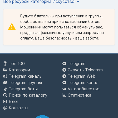
Все ресурсы категории Искусство
Будьте бдительны при вступлении в группы,
сообщества или при использовании ботов.
Мошенники могут попытаться обмануть вас,
предлагая фальшивые услуги или запросы на
оплату. Ваша безопасность - ваша забота!
Топ 100
Telegram
Категории
Скачать Telegram
Telegram каналы
Telegram Web
Telegram группы
Telegram канал
Telegram боты
Vk сообщество
Поиск по каталогу
Статистика
Блог
Контакты