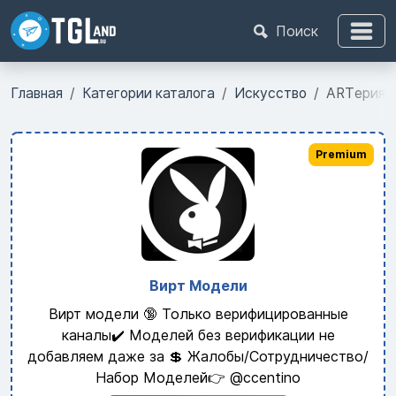
Поиск
Главная
Категории каталога
Искусство
ARTерия |
Premium
Вирт Модели
Вирт модели 🔞 Только верифицированные
каналы✔️ Моделей без верификации не
добавляем даже за 💲 Жалобы/Сотрудничество/
Набор Моделей👉 @ccentino