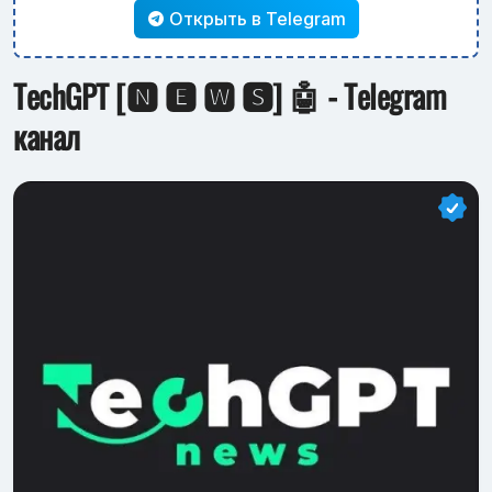
Открыть в Telegram
TechGPT [🅽 🅴 🆆 🆂] 🤖 - Telegram
канал