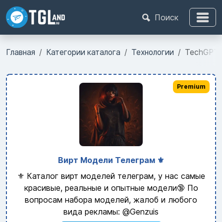
Поиск
Главная
Категории каталога
Технологии
TechGPT [
Premium
Вирт Модели Телеграм ⚜️
⚜️ Каталог вирт моделей телеграм, у нас самые
красивые, реальные и опытные модели🔞 По
вопросам набора моделей, жалоб и любого
вида рекламы: @Genzuis