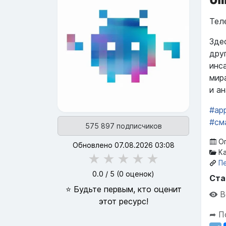
Тел
Зде
дру
инса
мир
и а
#app
#см
575 897 подписчиков
Оп
Обновлено 07.08.2026 03:08
Ка
★
★
★
★
★
П
0.0
/ 5 (
0
оценок)
Ста
⭐ Будьте первым, кто оценит
В
этот ресурс!
➦ П