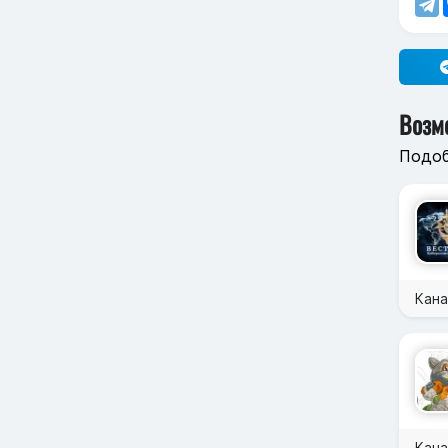
Возм
Подоб
Кана
Кана