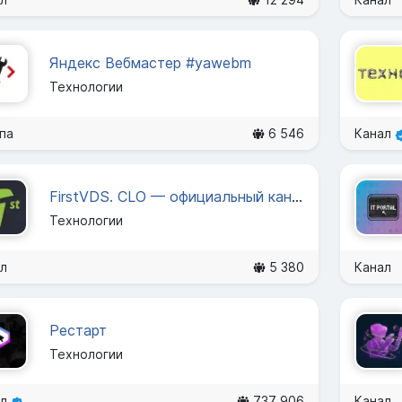
Яндекс Вебмастер #yawebm
Технологии
па
6 546
Канал
FirstVDS. CLO — официальный канал
Технологии
л
5 380
Канал
Рестарт
Технологии
ал
737 906
Канал