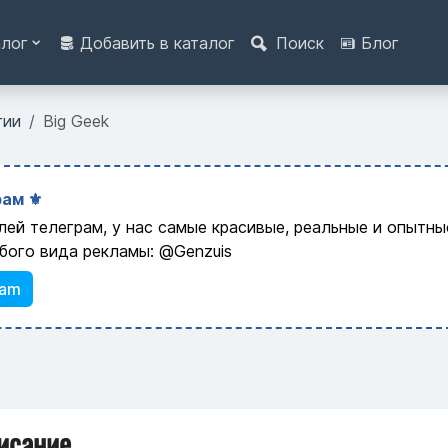
алог
Добавить в каталог
Поиск
Блог
гии
Big Geek
ам ⚜️
лей телеграм, у нас самые красивые, реальные и опытн
бого вида рекламы: @Genzuis
ram
исание