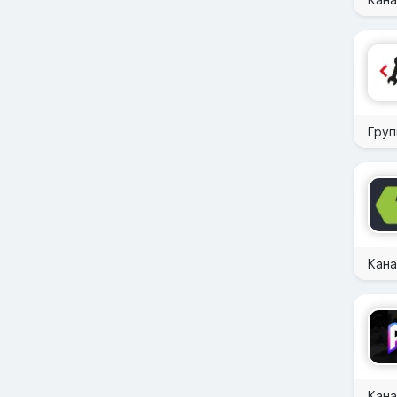
Груп
Кана
Кан