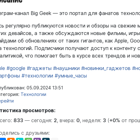
еграм-канал Big Geek — это портал для фанатов технол
сь регулярно публикуются новости и обзоры на свежие 
гих девайсов, а также обсуждаются новые фильмы, игры
йдами об обновлениях от таких гигантов, как Apple, Goo
а технологий. Подписчики получают доступ к контенту 
налитикой, что помогает быть в курсе всех трендов и но
le
#google
#гаджеты
#наушники
#новинки_гаджетов
#н
артфоны
#технологии
#умные_часы
убликован: 05.09.2024 13:51
тегория:
Технологии
ерейти
тистика просмотров:
сего:
833
—
сегодня:
2
,
вчера:
0
,
неделя:
3
(
+0%
от про
оделись с друзьями: