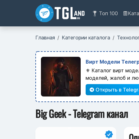
Топ 100
Кат
Главная
Категории каталога
Техноло
Вирт Модели Телегр
⚜️ Каталог вирт моде
моделей, жалоб и лю
Открыть в Teleg
Big Geek - Telegram канал
Оп