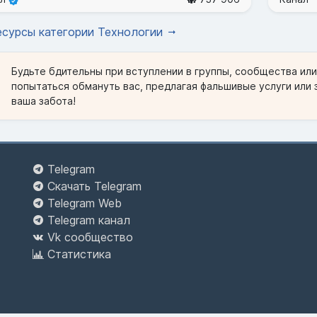
есурсы категории Технологии
Будьте бдительны при вступлении в группы, сообщества ил
попытаться обмануть вас, предлагая фальшивые услуги или 
ваша забота!
Telegram
Скачать Telegram
Telegram Web
Telegram канал
Vk сообщество
Статистика