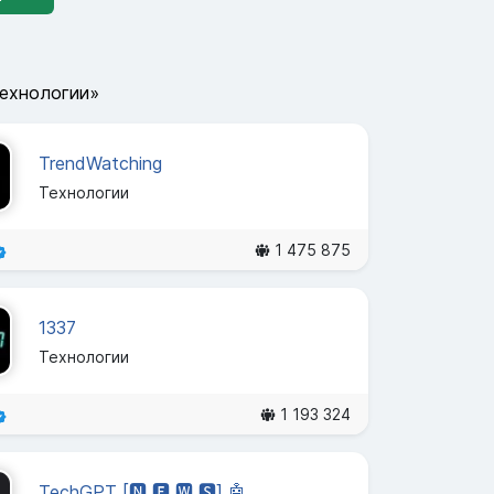
Технологии»
TrendWatching
Технологии
1 475 875
1337
Технологии
1 193 324
TechGPT [🅽 🅴 🆆 🆂] 🤖