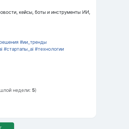
овости, кейсы, боты и инструменты ИИ,
решения
#ии_тренды
i
#стартапы_ai
#технологии
шлой недели:
5
)
г