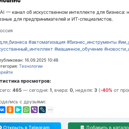
AI — канал об искусственном интеллекте для бизнеса: н
езные для предпринимателей и ИТ-специалистов.
оссия
_для_бизнеса
#автоматизация
#бизнес_инструменты
#ии_
кусственный_интеллект
#машинное_обучение
#новости_a
убликован: 16.09.2025 10:48
тегория:
Технологии
ерейти
тистика просмотров:
сего:
465
—
сегодня:
1
,
вчера:
0
,
неделя:
3
(
-40%
от про
оделись с друзьями:
Открыть в Telegram
Добавить в катало