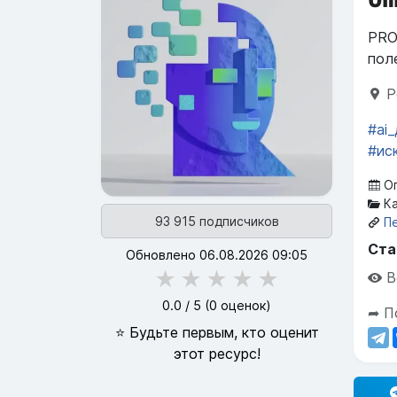
PRO
пол
Р
#ai
#ис
Оп
Ка
93 915 подписчиков
П
Ста
Обновлено 06.08.2026 09:05
★
★
★
★
★
В
0.0
/ 5 (
0
оценок)
➦ П
⭐ Будьте первым, кто оценит
этот ресурс!