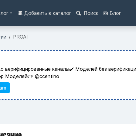
алог
Добавить в каталог
Поиск
Блог
гии
PROAI
ко верифицированные каналы✔️ Моделей без верификаци
ор Моделей👉 @ccentino
ram
исание