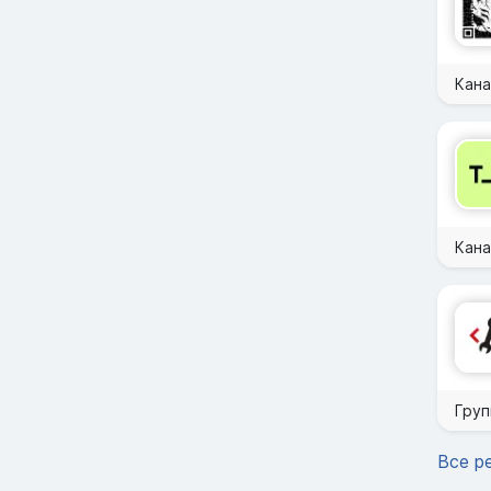
Кан
Кана
Груп
Все р