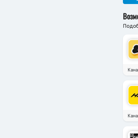
Возм
Подоб
Кана
Кан