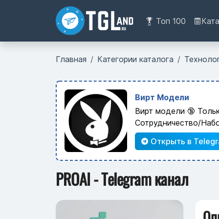
Топ 100
Кат
Главная
Категории каталога
Техноло
Вирт Модели
Вирт модели 🔞 Толь
Сотрудничество/Наб
Открыть в Teleg
PROAI - Telegram канал
Оп