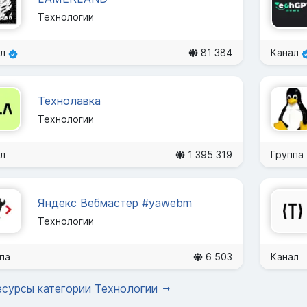
Технологии
ал
81 384
Канал
Технолавка
Технологии
л
1 395 319
Группа
Яндекс Вебмастер #yawebm
Технологии
па
6 503
Канал
есурсы категории Технологии